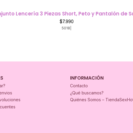
junto Lencería 3 Piezas Short, Peto y Pantalón de S
$7.990
5018
|
AS
INFORMACIÓN
ar?
Contacto
envios
¿Qué buscamos?
voluciones
Quiénes Somos – TiendaSexHo
ecuentes