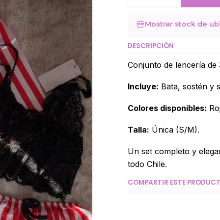
Cantidad
Mostrar stock de ub
DESCRIPCIÓN
Conjunto de lencería de 
Incluye:
Bata, sostén y s
Colores disponibles:
Roj
Talla:
Única (S/M).
Un set completo y elegan
todo Chile.
COMPARTIR ESTE PRODUC