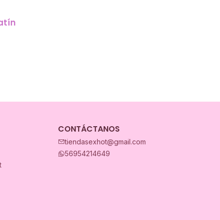
atín
CONTÁCTANOS
tiendasexhot@gmail.com
56954214649
t