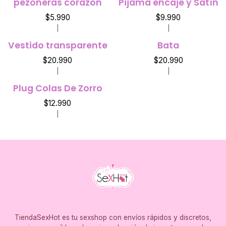
pezoneras corazon
Pijama encaje y Satín
$5.990
$9.990
|
|
Vestido transparente
Bata
$20.990
$20.990
|
|
Plug Colas De Zorro
$12.990
|
TiendaSexHot es tu sexshop con envíos rápidos y discretos,