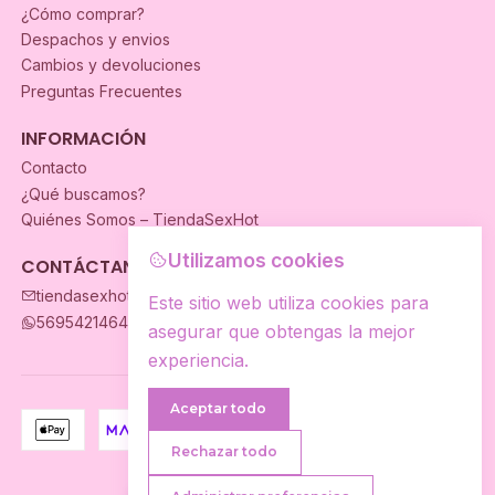
¿Cómo comprar?
Despachos y envios
Cambios y devoluciones
Preguntas Frecuentes
INFORMACIÓN
Contacto
¿Qué buscamos?
Quiénes Somos – TiendaSexHot
Utilizamos cookies
CONTÁCTANOS
tiendasexhot@gmail.com
Este sitio web utiliza cookies para
56954214649
asegurar que obtengas la mejor
experiencia.
Aceptar todo
Rechazar todo
2026 TiendaSexhot.