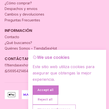
¿Cómo comprar?
Despachos y envios
Cambios y devoluciones
Preguntas Frecuentes
INFORMACIÓN
Contacto
¿Qué buscamos?
Quiénes Somos – TiendaSexHot
We use cookies
CONTÁCTANOS
tiendasexhot@gmail.com
Este sitio web utiliza cookies para
56954214649
asegurar que obtengas la mejor
experiencia.
Accept all
Reject all
2026 TiendaSexhot.