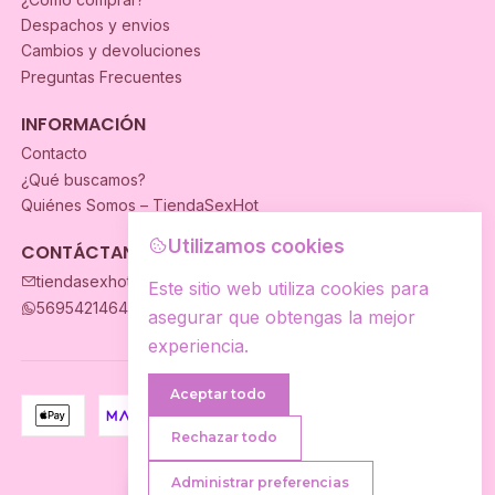
Despachos y envios
Cambios y devoluciones
Preguntas Frecuentes
INFORMACIÓN
Contacto
¿Qué buscamos?
Quiénes Somos – TiendaSexHot
Utilizamos cookies
CONTÁCTANOS
tiendasexhot@gmail.com
Este sitio web utiliza cookies para
56954214649
asegurar que obtengas la mejor
experiencia.
Aceptar todo
Rechazar todo
2026 TiendaSexhot.
Administrar preferencias