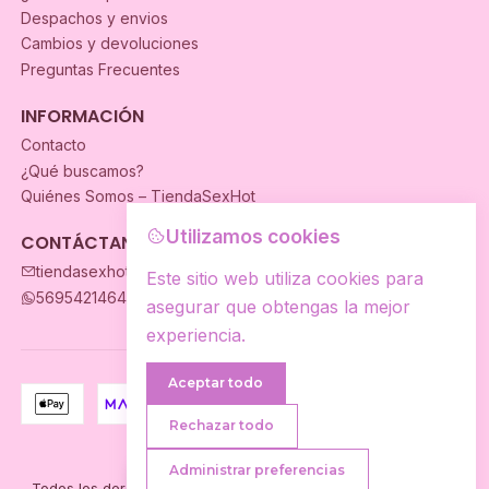
Despachos y envios
Cambios y devoluciones
Preguntas Frecuentes
INFORMACIÓN
Contacto
¿Qué buscamos?
Quiénes Somos – TiendaSexHot
Utilizamos cookies
CONTÁCTANOS
tiendasexhot@gmail.com
Este sitio web utiliza cookies para
56954214649
asegurar que obtengas la mejor
experiencia.
Aceptar todo
Rechazar todo
2026 TiendaSexhot.
Administrar preferencias
Tienes Dudas?
Todos los derechos reservados.
Desarrollado por Jumpseller
.