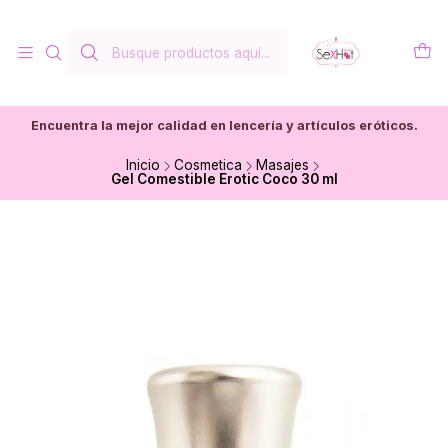
Encuentra la mejor calidad en lencería y artículos eróticos.
Inicio
Cosmetica
Masajes
Gel Comestible Erotic Coco 30 ml