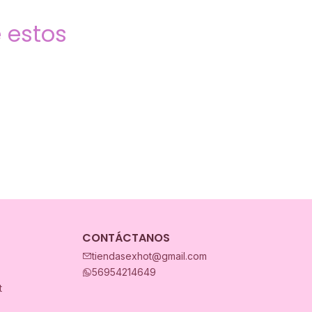
 estos
CONTÁCTANOS
tiendasexhot@gmail.com
56954214649
t