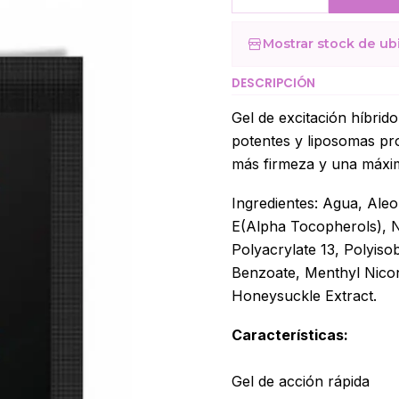
Cantidad
Mostrar stock de ub
DESCRIPCIÓN
Gel de excitación híbrido
potentes y liposomas pro
más firmeza y una máxim
Ingredientes: Agua, Ale
E(Alpha Tocopherols), Ni
Polyacrylate 13, Polyis
Benzoate, Menthyl Nico
Honeysuckle Extract.
Características:
Gel de acción rápida