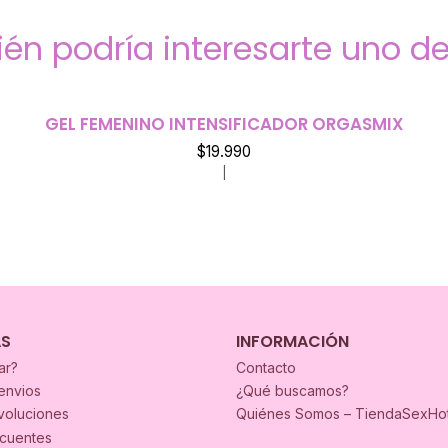
én podría interesarte uno de
GEL FEMENINO INTENSIFICADOR ORGASMIX
$19.990
|
AS
INFORMACIÓN
ar?
Contacto
envios
¿Qué buscamos?
voluciones
Quiénes Somos – TiendaSexHo
ecuentes