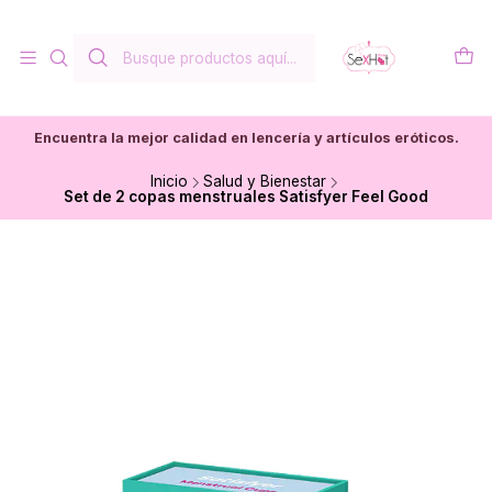
Encuentra la mejor calidad en lencería y artículos eróticos.
Inicio
Salud y Bienestar
Set de 2 copas menstruales Satisfyer Feel Good