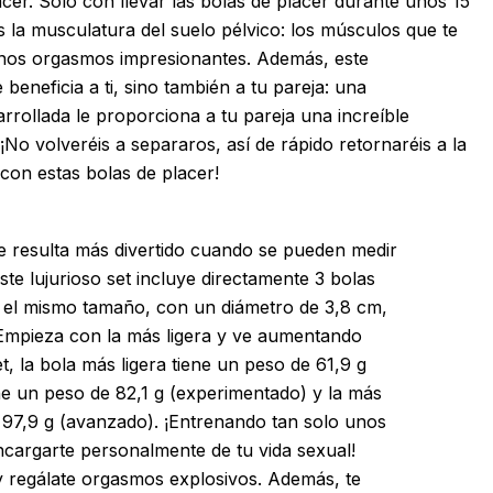
cer. Solo con llevar las bolas de placer durante unos 15
s la musculatura del suelo pélvico: los músculos que te
 unos orgasmos impresionantes. Además, este
beneficia a ti, sino también a tu pareja: una
rrollada le proporciona a tu pareja una increíble
¡No volveréis a separaros, así de rápido retornaréis a la
con estas bolas de placer!
e resulta más divertido cuando se pueden medir
ste lujurioso set incluye directamente 3 bolas
en el mismo tamaño, con un diámetro de 3,8 cm,
 Empieza con la más ligera y ve aumentando
t, la bola más ligera tiene un peso de 61,9 g
ne un peso de 82,1 g (experimentado) y la más
 97,9 g (avanzado). ¡Entrenando tan solo unos
ncargarte personalmente de tu vida sexual!
y regálate orgasmos explosivos. Además, te