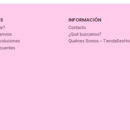
AS
INFORMACIÓN
ar?
Contacto
envios
¿Qué buscamos?
voluciones
Quiénes Somos – TiendaSexHo
ecuentes