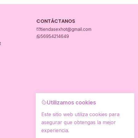
CONTÁCTANOS
tiendasexhot@gmail.com
56954214649
t
Utilizamos cookies
Este sitio web utiliza cookies para
asegurar que obtengas la mejor
experiencia.