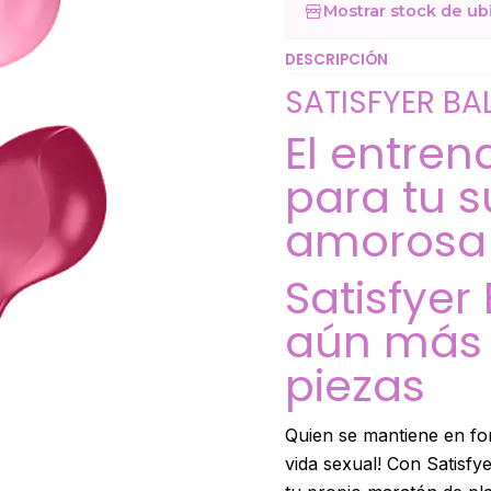
Mostrar stock de ub
DESCRIPCIÓN
SATISFYER BAL
El entren
para tu s
amorosa
Satisfyer 
aún más d
piezas
Quien se mantiene en for
vida sexual! Con Satisfy