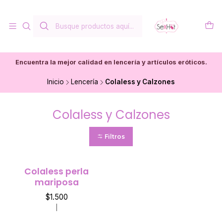
Encuentra la mejor calidad en lencería y artículos eróticos.
Inicio
Lencería
Colaless y Calzones
Colaless y Calzones
Filtros
Colaless perla
mariposa
$1.500
|