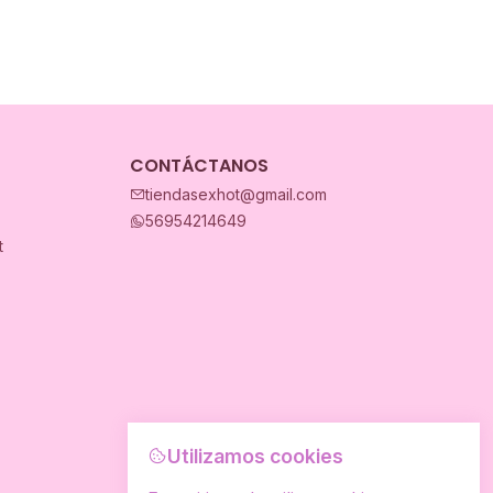
CONTÁCTANOS
tiendasexhot@gmail.com
56954214649
t
Utilizamos cookies