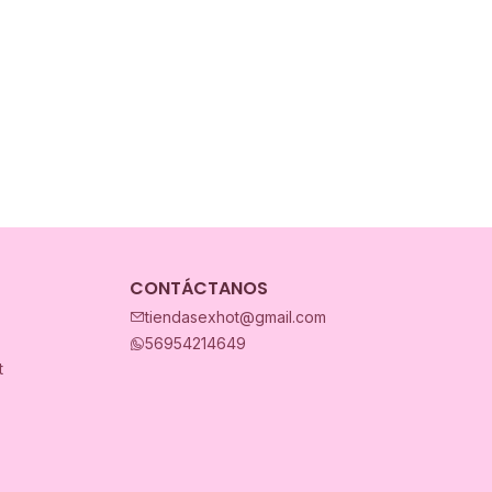
CONTÁCTANOS
tiendasexhot@gmail.com
56954214649
t