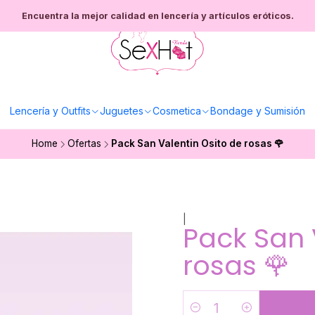
Encuentra la mejor calidad en lencería y artículos eróticos.
Lencería y Outfits
Juguetes
Cosmetica
Bondage y Sumisión
Home
Ofertas
Pack San Valentin Osito de rosas 🌹
|
Pack San 
rosas 🌹