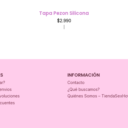
Tapa Pezon Silicona
$2.990
|
AS
INFORMACIÓN
ar?
Contacto
envios
¿Qué buscamos?
voluciones
Quiénes Somos – TiendaSexHo
ecuentes