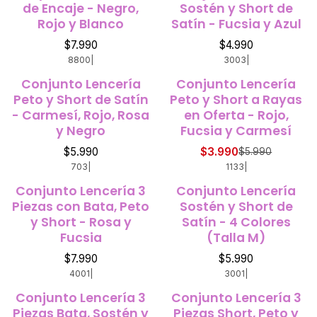
de Encaje - Negro,
Sostén y Short de
Rojo y Blanco
Satín - Fucsia y Azul
$7.990
$4.990
8800
|
3003
|
Conjunto Lencería
Conjunto Lencería
-33%
OFF
Peto y Short de Satín
Peto y Short a Rayas
- Carmesí, Rojo, Rosa
en Oferta - Rojo,
y Negro
Fucsia y Carmesí
$5.990
$3.990
$5.990
703
|
1133
|
Conjunto Lencería 3
Conjunto Lencería
Piezas con Bata, Peto
Sostén y Short de
y Short - Rosa y
Satín - 4 Colores
Fucsia
(Talla M)
$7.990
$5.990
4001
|
3001
|
Conjunto Lencería 3
Conjunto Lencería 3
Piezas Bata, Sostén y
Piezas Short, Peto y