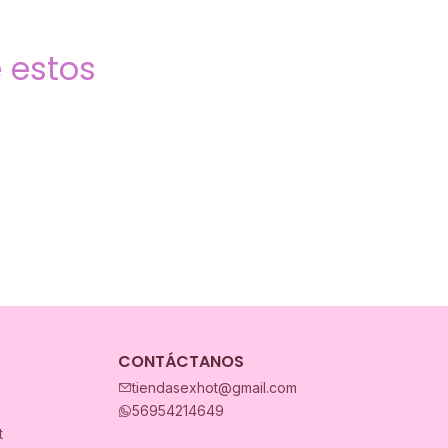
 estos
CONTÁCTANOS
tiendasexhot@gmail.com
56954214649
t