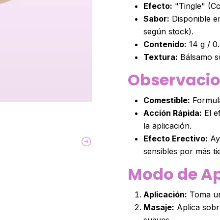
Efecto:
"Tingle" (Co
Sabor:
Disponible en
según stock).
Contenido:
14 g / 0
Textura:
Bálsamo su
Observaci
Comestible:
Formula
Acción Rápida:
El e
la aplicación.
Efecto Erectivo:
Ay
sensibles por más t
Modo de Ap
Aplicación:
Toma una
Masaje:
Aplica sobr
suaves.