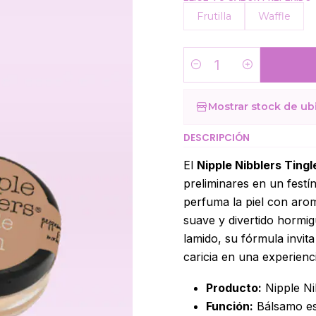
Frutilla
Waffle
Cantidad
Mostrar stock de ub
DESCRIPCIÓN
El
Nipple Nibblers Tingl
preliminares en un festí
perfuma la piel con aro
suave y divertido hormi
lamido, su fórmula invit
caricia en una experien
Producto:
Nipple Ni
Función:
Bálsamo es