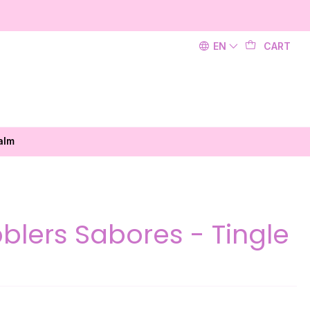
EN
CART
alm
bblers Sabores - Tingle