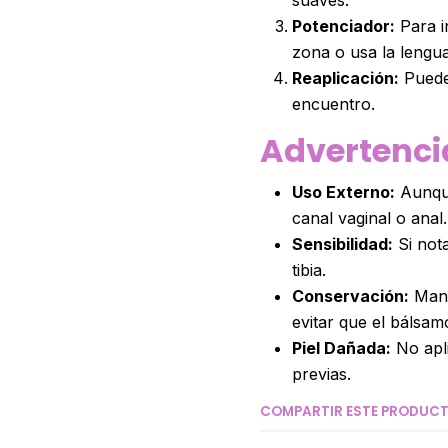
Potenciador:
Para i
zona o usa la lengua
Reaplicación:
Puede
encuentro.
Advertenci
Uso Externo:
Aunque
canal vaginal o anal.
Sensibilidad:
Si nota
tibia.
Conservación:
Mant
evitar que el bálsam
Piel Dañada:
No apli
previas.
COMPARTIR ESTE PRODUC