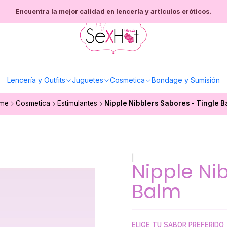
Encuentra la mejor calidad en lencería y artículos eróticos.
Lencería y Outfits
Juguetes
Cosmetica
Bondage y Sumisión
me
Cosmetica
Estimulantes
Nipple Nibblers Sabores - Tingle B
|
Nipple Ni
Balm
ELIGE TU SABOR PREFERIDO