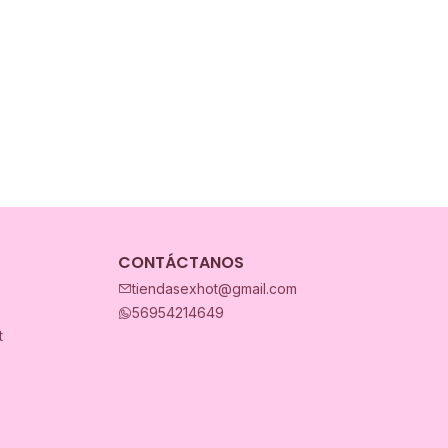
CONTÁCTANOS
tiendasexhot@gmail.com
56954214649
t