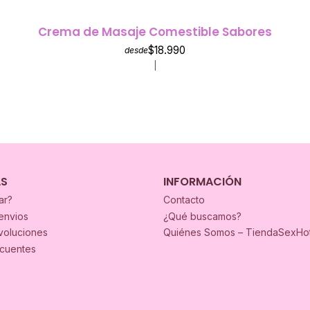
Crema de Masaje Comestible Sabores
$18.990
desde
|
AS
INFORMACIÓN
ar?
Contacto
envios
¿Qué buscamos?
voluciones
Quiénes Somos – TiendaSexHo
ecuentes