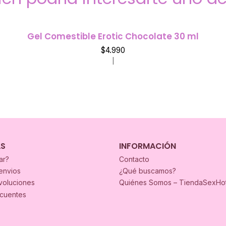
Gel Comestible Erotic Chocolate 30 ml
$4.990
|
AS
INFORMACIÓN
ar?
Contacto
envios
¿Qué buscamos?
voluciones
Quiénes Somos – TiendaSexHo
ecuentes