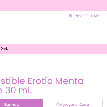
EN
CART
0 ml.
tible Erotic Menta
 30 ml.
Buy now
Agregar al Carro