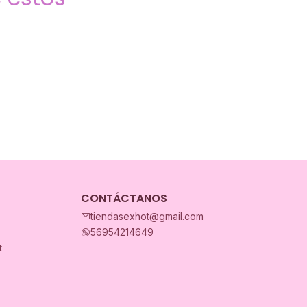
CONTÁCTANOS
tiendasexhot@gmail.com
56954214649
t