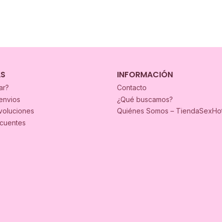
AS
INFORMACIÓN
ar?
Contacto
envios
¿Qué buscamos?
voluciones
Quiénes Somos – TiendaSexHo
ecuentes