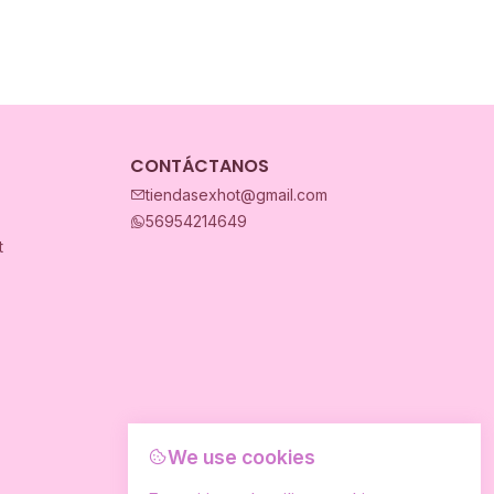
CONTÁCTANOS
tiendasexhot@gmail.com
56954214649
t
We use cookies