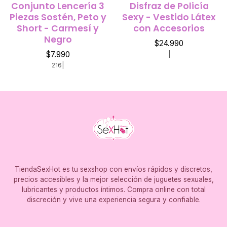
Conjunto Lencería 3
Disfraz de Policía
Piezas Sostén, Peto y
Sexy - Vestido Látex
Short - Carmesí y
con Accesorios
Negro
$24.990
$7.990
|
216
|
TiendaSexHot es tu sexshop con envíos rápidos y discretos,
precios accesibles y la mejor selección de juguetes sexuales,
lubricantes y productos íntimos. Compra online con total
discreción y vive una experiencia segura y confiable.