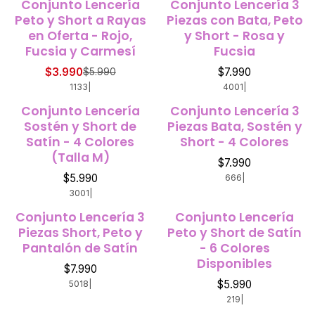
Conjunto Lencería
Conjunto Lencería 3
-33%
OFF
Peto y Short a Rayas
Piezas con Bata, Peto
en Oferta - Rojo,
y Short - Rosa y
Fucsia y Carmesí
Fucsia
$3.990
$7.990
$5.990
1133
|
4001
|
Conjunto Lencería
Conjunto Lencería 3
Sostén y Short de
Piezas Bata, Sostén y
Satín - 4 Colores
Short - 4 Colores
(Talla M)
$7.990
$5.990
666
|
3001
|
Conjunto Lencería 3
Conjunto Lencería
Piezas Short, Peto y
Peto y Short de Satín
Pantalón de Satín
- 6 Colores
Disponibles
$7.990
$5.990
5018
|
219
|