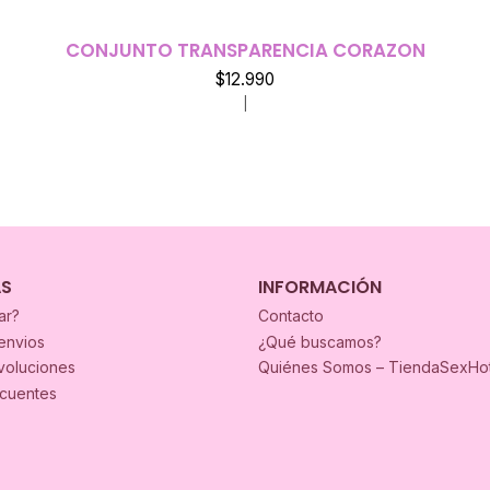
CONJUNTO TRANSPARENCIA CORAZON
$12.990
|
AS
INFORMACIÓN
ar?
Contacto
envios
¿Qué buscamos?
voluciones
Quiénes Somos – TiendaSexHo
ecuentes