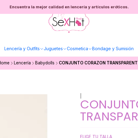
Encuentra la mejor calidad en lencería y artículos eróticos.
Lencería y Outfits
Juguetes
Cosmetica
Bondage y Sumisión
Home
Lencería
Babydolls
CONJUNTO CORAZON TRANSPARENT
|
CONJUNT
TRANSPAR
ELIGE TU TALLA