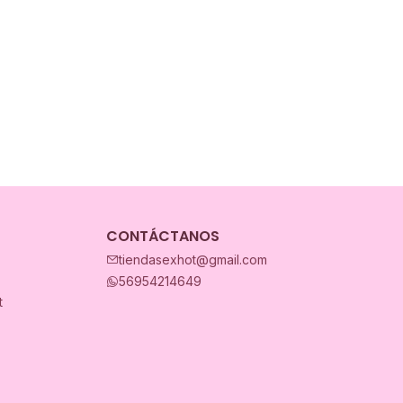
CONTÁCTANOS
tiendasexhot@gmail.com
56954214649
t