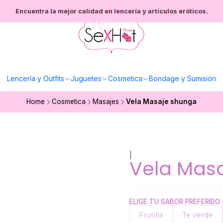
Encuentra la mejor calidad en lencería y artículos eróticos.
Lencería y Outfits
Juguetes
Cosmetica
Bondage y Sumisión
Home
Cosmetica
Masajes
Vela Masaje shunga
|
Vela Mas
ELIGE TU SABOR PREFERIDO
Frutilla
Te verde