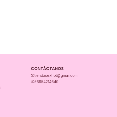
CONTÁCTANOS
tiendasexhot@gmail.com
56954214649
t