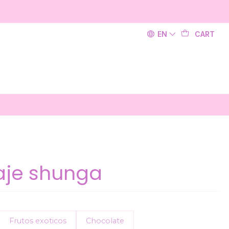
EN
CART
aje shunga
Frutos exoticos
Chocolate