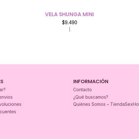
VELA SHUNGA MINI
$9.490
|
AS
INFORMACIÓN
ar?
Contacto
envios
¿Qué buscamos?
voluciones
Quiénes Somos – TiendaSexHo
ecuentes