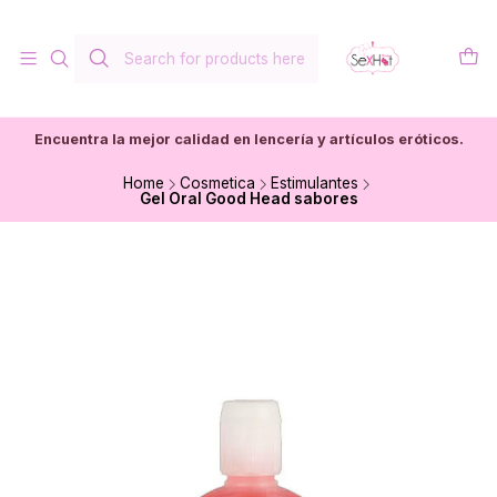
Encuentra la mejor calidad en lencería y artículos eróticos.
Home
Cosmetica
Estimulantes
Gel Oral Good Head sabores