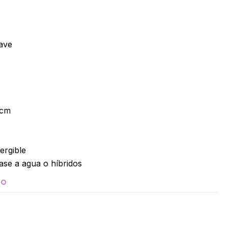
ave
2cm
ergible
ase a agua o híbridos
TO