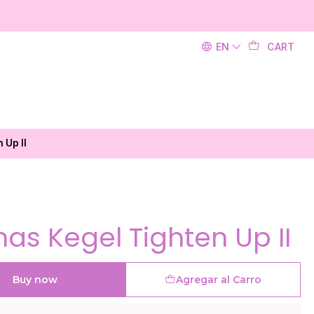
EN
CART
 Up II
nas Kegel Tighten Up II
Buy now
Agregar al Carro