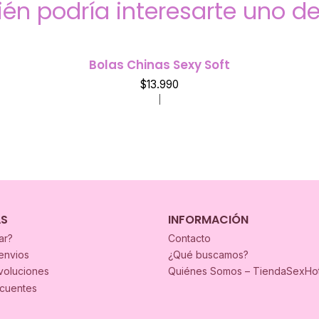
én podría interesarte uno de
Bolas Chinas Sexy Soft
$13.990
|
AS
INFORMACIÓN
ar?
Contacto
envios
¿Qué buscamos?
voluciones
Quiénes Somos – TiendaSexHo
ecuentes