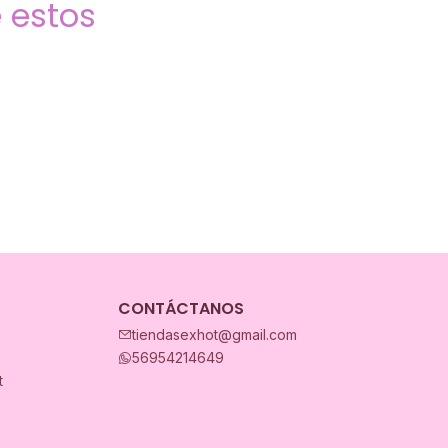
 estos
CONTÁCTANOS
tiendasexhot@gmail.com
56954214649
t