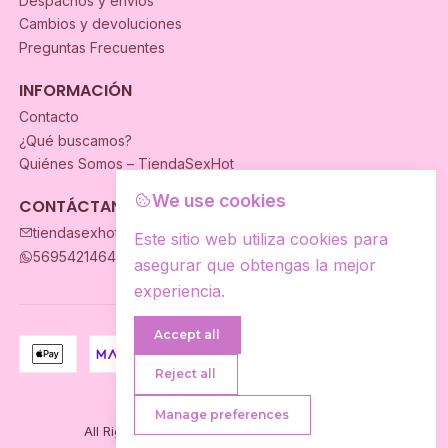
Despachos y envios
Cambios y devoluciones
Preguntas Frecuentes
INFORMACIÓN
Contacto
¿Qué buscamos?
Quiénes Somos – TiendaSexHot
We use cookies
CONTÁCTANOS
tiendasexhot@gmail.com
Este sitio web utiliza cookies para
56954214649
asegurar que obtengas la mejor
experiencia.
Accept all
Reject all
2026 TiendaSexhot.
Manage preferences
Tienes Dudas?
All Rights Reserved.
Powered by Jumpseller
.