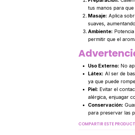
tus manos para que 
Masaje:
Aplica sobr
suaves, aumentando 
Ambiente:
Potencia 
permitir que el aroma
Advertenci
Uso Externo:
No apt
Látex:
Al ser de ba
ya que puede rompe
Piel:
Evitar el contac
alérgica, enjuagar 
Conservación:
Guard
para preservar las p
COMPARTIR ESTE PRODUC