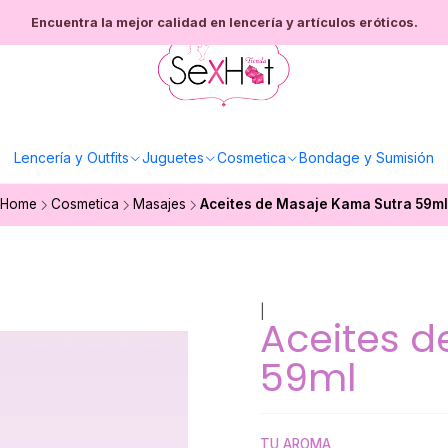
Encuentra la mejor calidad en lencería y artículos eróticos.
Lencería y Outfits
Juguetes
Cosmetica
Bondage y Sumisión
Home
Cosmetica
Masajes
Aceites de Masaje Kama Sutra 59ml
|
Aceites d
59ml
TU AROMA