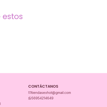
 estos
CONTÁCTANOS
tiendasexhot@gmail.com
56954214649
t