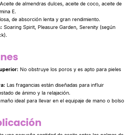
Aceite de almendras dulces, aceite de coco, aceite de
amina E.
osa, de absorción lenta y gran rendimiento.
:
Soaring Spirit, Pleasure Garden, Serenity (según
ck).
ones
uperior:
No obstruye los poros y es apto para pieles
a:
Las fragancias están diseñadas para influir
estado de ánimo y la relajación.
maño ideal para llevar en el equipaje de mano o bolso
licación
ta una pequeña cantidad de aceite entre las palmas de