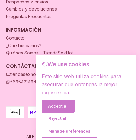
Despachos y envios
Cambios y devoluciones
Preguntas Frecuentes
INFORMACIÓN
Contacto
¿Qué buscamos?
Quiénes Somos – TiendaSexHot
We use cookies
CONTÁCTANOS
tiendasexhot@gmail.com
Este sitio web utiliza cookies para
56954214649
asegurar que obtengas la mejor
experiencia.
Accept all
Reject all
2026 TiendaSexhot.
Manage preferences
Tienes Dudas?
All Rights Reserved.
Powered by Jumpseller
.