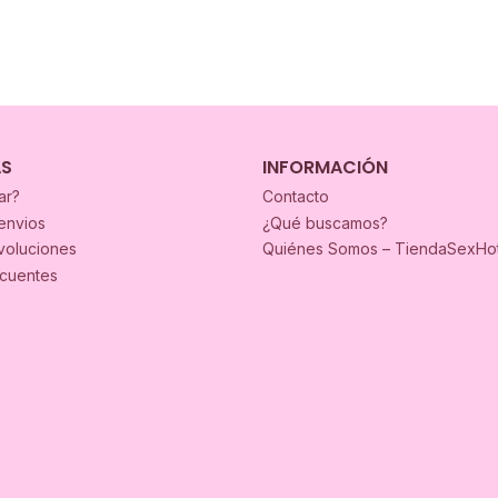
AS
INFORMACIÓN
ar?
Contacto
envios
¿Qué buscamos?
voluciones
Quiénes Somos – TiendaSexHo
ecuentes