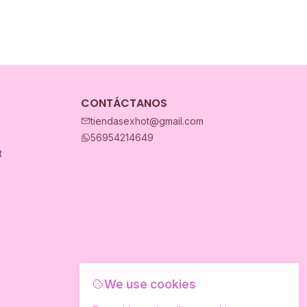
CONTÁCTANOS
tiendasexhot@gmail.com
56954214649
t
We use cookies